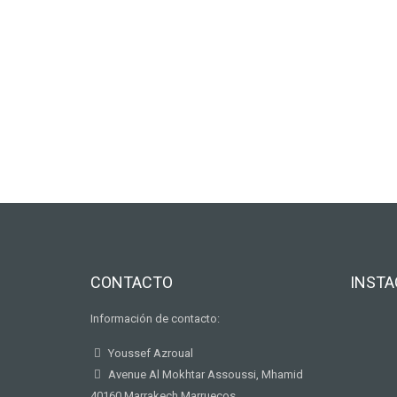
CONTACTO
INST
Información de contacto:
Youssef Azroual
Avenue Al Mokhtar Assoussi, Mhamid
40160 Marrakech Marruecos