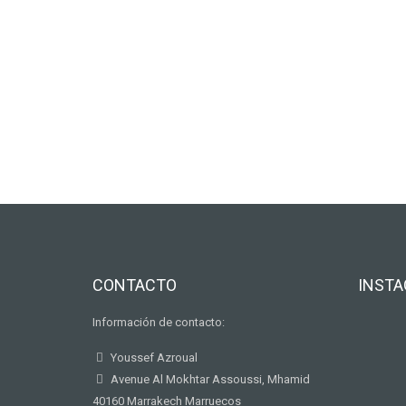
CONTACTO
INST
Información de contacto:
Youssef Azroual
Avenue Al Mokhtar Assoussi, Mhamid
40160 Marrakech Marruecos