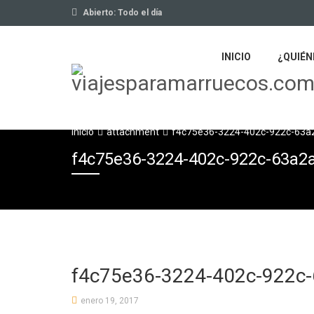
Abierto: Todo el día
INICIO
¿QUIÉN
Inicio
attachment
f4c75e36-3224-402c-922c-63a
f4c75e36-3224-402c-922c-63a2
f4c75e36-3224-402c-922c
enero 19, 2017