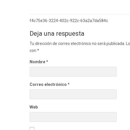
Navegación
f4c75e36-3224-402c-922c-63a2a7da584c
de
Deja una respuesta
entradas
Tu dirección de correo electrónico no será publicada.
Lo
con
*
Nombre
*
Correo electrónico
*
Web