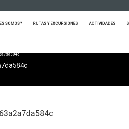
ES SOMOS?
RUTAS Y EXCURSIONES
ACTIVIDADES
S
2a7da584c
a7da584c
-63a2a7da584c