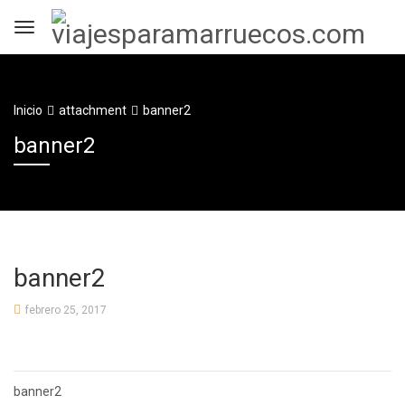
Inicio
attachment
banner2
banner2
banner2
febrero 25, 2017
Navegación
banner2