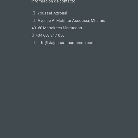
Información de contacto:
Youssef Azroual
Avenue Al Mokhtar Assoussi, Mhamid
40160 Marrakech Marruecos
+34 603 317 056
info@viajesparamarruecos.com