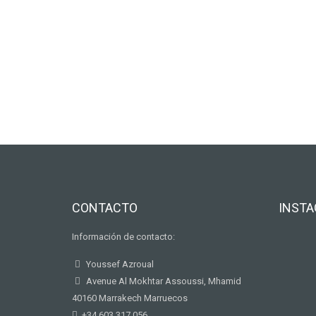
CONTACTO
INST
Información de contacto:
Youssef Azroual
Avenue Al Mokhtar Assoussi, Mhamid
40160 Marrakech Marruecos
+34 603 317 056